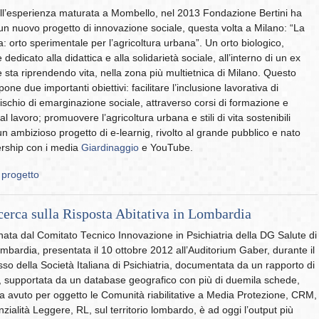
all’esperienza maturata a Mombello, nel 2013 Fondazione Bertini ha
 un nuovo progetto di innovazione sociale, questa volta a Milano: “La
a: orto sperimentale per l’agricoltura urbana”. Un orto biologico,
dedicato alla didattica e alla solidarietà sociale, all’interno di un ex
e sta riprendendo vita, nella zona più multietnica di Milano. Questo
pone due importanti obiettivi: facilitare l’inclusione lavorativa di
ischio di emarginazione sociale, attraverso corsi di formazione e
al lavoro; promuovere l’agricoltura urbana e stili di vita sostenibili
un ambizioso progetto di e-learnig, rivolto al grande pubblico e nato
ership con i media
Giardinaggio
e YouTube.
 progetto
erca sulla Risposta Abitativa in Lombardia
ta dal Comitato Tecnico Innovazione in Psichiatria della DG Salute di
bardia, presentata il 10 ottobre 2012 all’Auditorium Gaber, durante il
so della Società Italiana di Psichiatria, documentata da un rapporto di
 supportata da un database geografico con più di duemila schede,
 avuto per oggetto le Comunità riabilitative a Media Protezione, CRM,
zialità Leggere, RL, sul territorio lombardo, è ad oggi l’output più