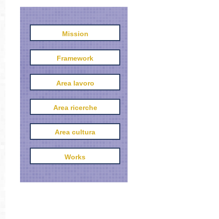
Mission
Framework
Area lavoro
Area ricerche
Area cultura
Works