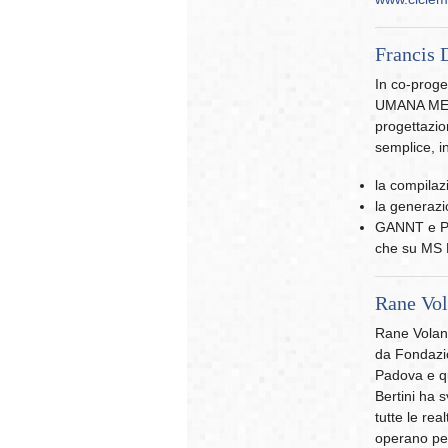
Francis 
In co-proge
UMANA MENT
progettazio
semplice, in
la compilaz
la generazi
GANNT e Pe
che su MS 
Rane Vol
Rane Volant
da Fondazio
Padova e qu
Bertini ha 
tutte le real
operano per 