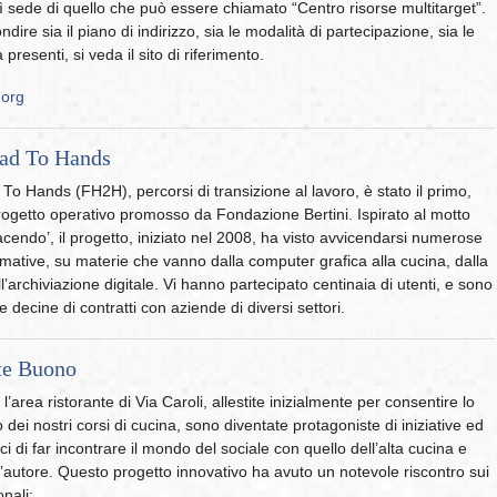
ì sede di quello che può essere chiamato “Centro risorse multitarget”.
dire sia il piano di indirizzo, sia le modalità di partecipazione, sia le
à presenti, si veda il sito di riferimento.
.org
ad To Hands
o Hands (FH2H), percorsi di transizione al lavoro, è stato il primo,
rogetto operativo promosso da Fondazione Bertini. Ispirato al motto
acendo’, il progetto, iniziato nel 2008, ha visto avvicendarsi numerose
rmative, su materie che vanno dalla computer grafica alla cucina, dalla
ll’archiviazione digitale. Vi hanno partecipato centinaia di utenti, e sono
e decine di contratti con aziende di diversi settori.
te Buono
l’area ristorante di Via Caroli, allestite inizialmente per consentire lo
dei nostri corsi di cucina, sono diventate protagoniste di iniziative ed
i di far incontrare il mondo del sociale con quello dell’alta cucina e
d’autore. Questo progetto innovativo ha avuto un notevole riscontro sui
nali: