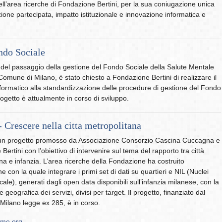
ll’area ricerche di Fondazione Bertini, per la sua coniugazione unica
zione partecipata, impatto istituzionale e innovazione informatica e
do Sociale
 del passaggio della gestione del Fondo Sociale della Salute Mentale
 Comune di Milano, è stato chiesto a Fondazione Bertini di realizzare il
formatico alla standardizzazione delle procedure di gestione del Fondo
rogetto è attualmente in corso di sviluppo.
 Crescere nella citta metropolitana
i un progetto promosso da Associazione Consorzio Cascina Cuccagna e
ertini con l’obiettivo di intervenire sul tema del rapporto tra città
na e infanzia. L’area ricerche della Fondazione ha costruito
ne con la quale integrare i primi set di dati su quartieri e NIL (Nuclei
ocale), generati dagli open data disponibili sull’infanzia milanese, con la
e geografica dei servizi, divisi per target. Il progetto, finanziato dal
ilano legge ex 285, è in corso.
mme.org