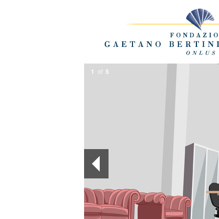
1
of
5