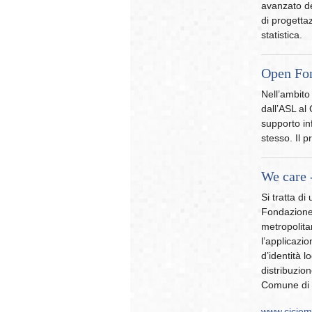
avanzato de
di progetta
statistica.
Open Fon
Nell’ambito
dall’ASL al
supporto in
stesso. Il p
We care -
Si tratta d
Fondazione B
metropolita
l’applicazio
d’identità l
distribuzion
Comune di M
www.cicie