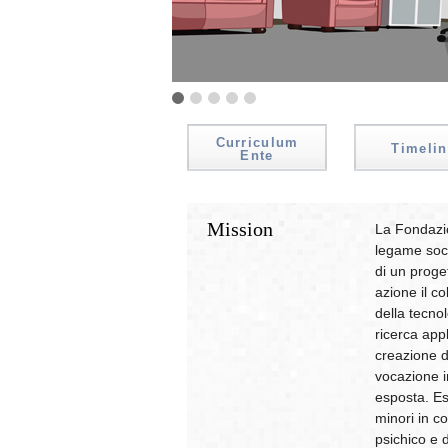
Curriculum
Timelin
Ente
Mission
La Fondazio
legame socia
di un proge
azione il co
della tecnol
ricerca appl
creazione d
vocazione i
esposta. Ess
minori in con
psichico e 