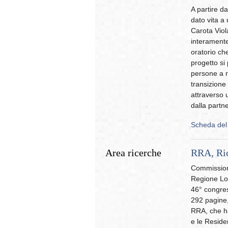
A partire d
dato vita a
Carota Viol
interamente 
oratorio ch
progetto si 
persone a r
transizione 
attraverso 
dalla partn
Scheda del
Area ricerche
RRA, Ric
Commissiona
Regione Lom
46° congres
292 pagine,
RRA, che ha
e le Residen