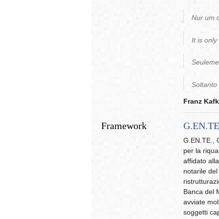
Nur um d
It is onl
Seulemen
Soltanto 
Franz Kaf
Framework
G.EN.TE
G.EN.TE., G
per la riqua
affidato all
notarile de
ristrutturaz
Banca del Mo
avviate molt
soggetti cap