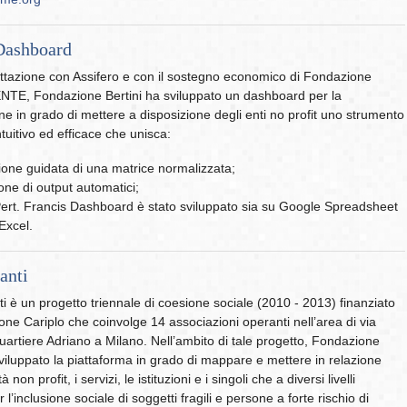
Dashboard
ttazione con Assifero e con il sostegno economico di Fondazione
E, Fondazione Bertini ha sviluppato un dashboard per la
ne in grado di mettere a disposizione degli enti no profit uno strumento
tuitivo ed efficace che unisca:
ione guidata di una matrice normalizzata;
one di output automatici;
rt. Francis Dashboard è stato sviluppato sia su Google Spreadsheet
Excel.
anti
i è un progetto triennale di coesione sociale (2010 - 2013) finanziato
ne Cariplo che coinvolge 14 associazioni operanti nell’area di via
artiere Adriano a Milano. Nell’ambito di tale progetto, Fondazione
sviluppato la piattaforma in grado di mappare e mettere in relazione
tà non profit, i servizi, le istituzioni e i singoli che a diversi livelli
l’inclusione sociale di soggetti fragili e persone a forte rischio di