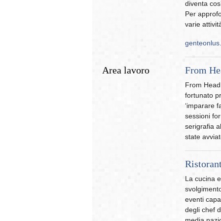
diventa cos
Per approfon
varie attivit
genteonlus
Area lavoro
From He
From Head T
fortunato p
‘imparare f
sessioni fo
serigrafia a
state avviat
Ristoran
La cucina e 
svolgimento 
eventi capac
degli chef 
media nazio