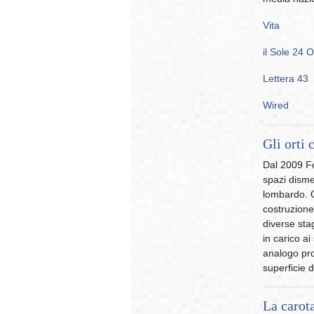
Vita
il Sole 24 
Lettera 43
Wired
Gli orti 
Dal 2009 Fo
spazi disme
lombardo. Q
costruzione 
diverse stag
in carico ai
analogo pro
superficie 
La carota