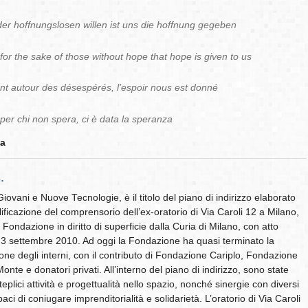
er hoffnungslosen willen ist uns die hoffnung gegeben
y for the sake of those without hope that hope is given to us
t autour des désespérés, l’espoir nous est donné
per chi non spera, ci è data la speranza
ka
.
iovani e Nuove Tecnologie, è il titolo del piano di indirizzo elaborato
lificazione del comprensorio dell’ex-oratorio di Via Caroli 12 a Milano,
a Fondazione in diritto di superficie dalla Curia di Milano, con atto
l 3 settembre 2010. Ad oggi la Fondazione ha quasi terminato la
ione degli interni, con il contributo di Fondazione Cariplo, Fondazione
nte e donatori privati. All’interno del piano di indirizzo, sono state
eplici attività e progettualità nello spazio, nonché sinergie con diversi
aci di coniugare imprenditorialità e solidarietà. L’oratorio di Via Caroli